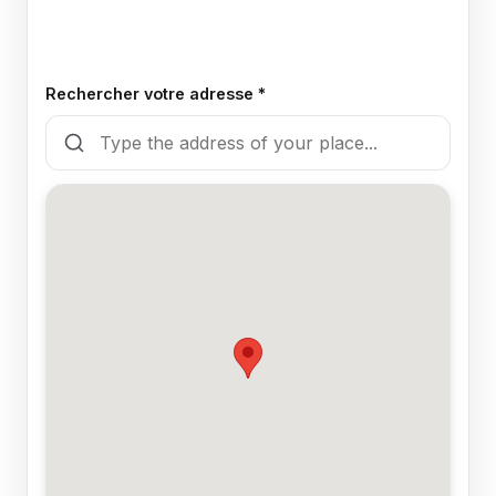
Rechercher votre adresse *
🍽️
Oui, il y a un restaurant accueillant pour
les chiens
❌
Non, le restaurant n'accueille pas les
chiens / pas de restaurant