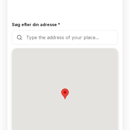
Søg efter din adresse *
🍽️
Ja, der er en hundevenlig restaurant
❌
Nej, restauranten er ikke hundevenlig /
ingen restaurant