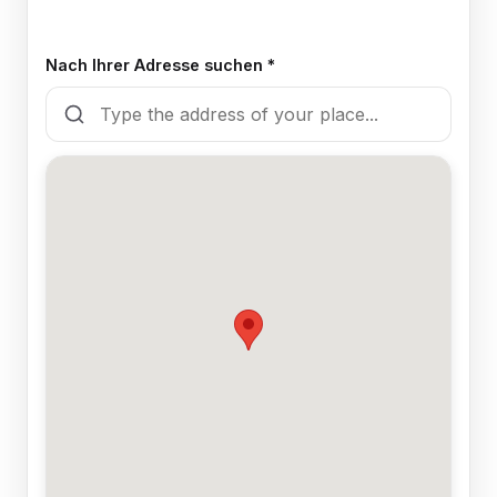
Nach Ihrer Adresse suchen *
🍽️
Ja, es gibt ein hundefreundliches
Restaurant
❌
Nein, das Restaurant ist nicht
hundefreundlich / kein Restaurant