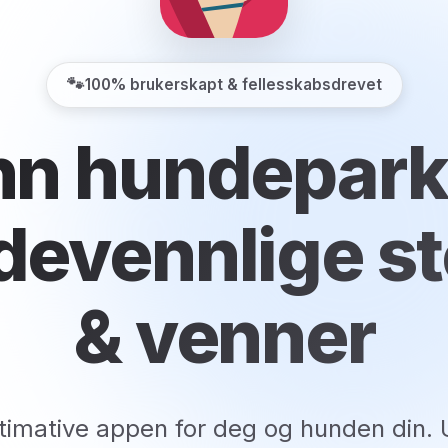
🐾
100% brukerskapt & fellesskabsdrevet
nn hundepark
devennlige st
& venner
timative appen for deg og hunden din. 