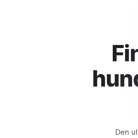
Fi
hun
Den ul