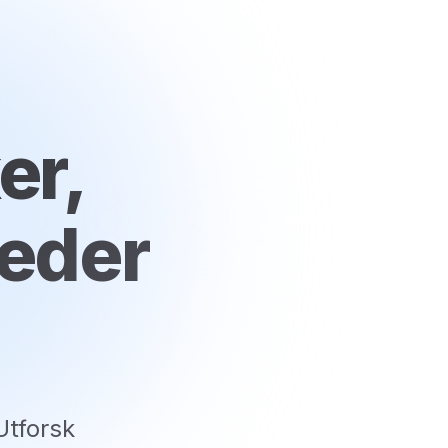
er,
eder
Utforsk